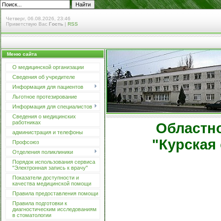
Четверг, 06.08.2026, 23:46
Приветствую Вас
Гость
|
RSS
Меню сайта
О медицинской организации
Сведения об учредителе
Информация для пациентов
Льготное протезирование
Информация для специалистов
Сведения о медицинских
работниках
Областное 
администрация и телефоны
"Курская обл
Профсоюз
Отделения поликлиники
Порядок использования сервиса
"Электронная запись к врачу"
Показатели доступности и
качества медицинской помощи
Правила предоставления помощи
Правила подготовки к
диагностическим исследованиям
в стоматологии