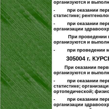
организуются и выполн
- при оказании перв
статистике; рентгеноло
- при оказании перви
организации здравоохр
При проведении меди
организуются и выполн
- при проведении мед
305004 г. КУРС
При оказании перв
организуются и выполн
- при оказании перви
статистике; организаци
ортопедической; физи
- при оказании перви
организации здравоохр