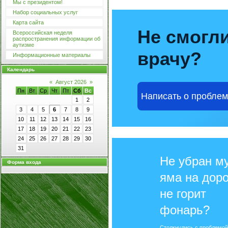
Мы с президентом!
Набор социальных услуг
Карта сайта
Не смогли
Всероссийская неделя
распространения информации об
аутизме
врачу?
Информационные материалы
Календарь
«
Август 2026
»
Пн
Вт
Ср
Чт
Пт
Сб
Вс
Написать о пробле
1
2
3
4
5
6
7
8
9
10
11
12
13
14
15
16
17
18
19
20
21
22
23
24
25
26
27
28
29
30
31
Не убран му
Форма входа
яма на доро
не горит
фонарь?
Столкнулись с проблемо