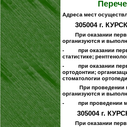
Перече
Адреса мест осуществл
305004 г. КУРСК
При оказании перв
организуются и выполн
- при оказании перви
статистике; рентгенол
- при оказании перви
ортодонтии; организац
стоматологии ортопеди
При проведении меди
организуются и выполн
- при проведении мед
305004 г. КУРС
При оказании перв