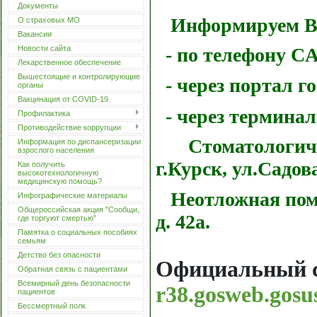
Документы
Информируем Вас
О страховых МО
Вакансии
Новости сайта
- по телефону CAL
Лекарственное обеспечение
Вышестоящие и контролирующие
- через портал г
органы
Вакцинация от COVID-19
- через терминал
Профилактика
Противодействие коррупции
Стоматологичес
Информация по диспансеризации
взрослого населения
г.Курск, ул.Садова
Как получить
высокотехнологичную
медицинскую помощь?
Неотложная помощ
Инфографические материалы
Общероссийская акция "Сообщи,
д. 42а.
где торгуют смертью"
Памятка о социальных пособиях
семьям
Детство без опасности
Официальный са
Обратная связь с пациентами
Всемирный день безопасности
r38.gosweb.gosus
пациентов
Бессмертный полк